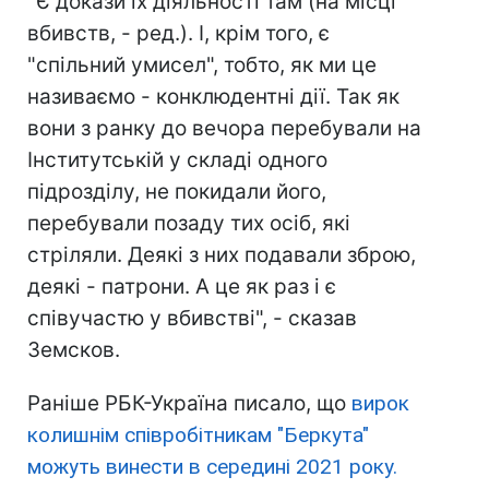
"Є докази їх діяльності там (на місці
вбивств, - ред.). І, крім того, є
"спільний умисел", тобто, як ми це
називаємо - конклюдентні дії. Так як
вони з ранку до вечора перебували на
Інститутській у складі одного
підрозділу, не покидали його,
перебували позаду тих осіб, які
стріляли. Деякі з них подавали зброю,
деякі - патрони. А це як раз і є
співучастю у вбивстві", - сказав
Земсков.
Раніше РБК-Україна писало, що
вирок
колишнім співробітникам "Беркута"
можуть винести в середині 2021 року.