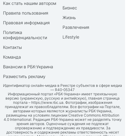
Как стать нашим автором
Бизнес
Правила пользования
Жизнь
Правовая информация
Развлечения
Политика
Lifestyle
конфиденциальности
Контакты
Команда
Вакансии в РБК-Украина
Разместить рекламу
Идентификатор онлайн-медиа в Реестре субъектов в сфере медиа
— R40-05347
Информационный портал «РБК-Украина» имеет трехязычную
версию (украинскую, русскую и английскую), главная страница
портала –
https://www.rbc.ua
. Фотографии, изображения
принадлежат их правообладателям. Все фотографии на Портале,
авторами которых являются журналисты РБК-Украина,
размещены на условиях лицензии Creative Commons Attribution
4.0 International. Редакция РБК-Украина может не разделять точку
зрения авторов. Оценочные суждения не подлежат
опровержению и подтверждению их правдивости. За
достоверность и содержание рекламы ответственность несет