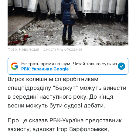
Фото: Революція Гідності (РБК-Україна)
Не трать время на шум! Читай только суть из
РБК-Украина в Google
Вирок колишнім співробітникам
спецпідрозділу "Беркут" можуть винести
в середині наступного року. До кінця
весни можуть бути судові дебати.
Про це сказав РБК-Україна представник
захисту, адвокат Ігор Варфоломєєв,