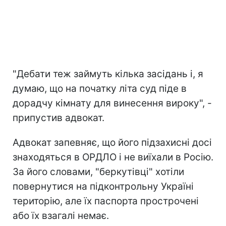
"Дебати теж займуть кілька засідань і, я
думаю, що на початку літа суд піде в
дорадчу кімнату для винесення вироку", -
припустив адвокат.
Адвокат запевняє, що його підзахисні досі
знаходяться в ОРДЛО і не виїхали в Росію.
За його словами, "беркутівці" хотіли
повернутися на підконтрольну Україні
територію, але їх паспорта прострочені
або їх взагалі немає.