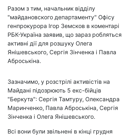
Разом з тим, начальник відділу
"майдановского департаменту" Офісу
генпрокурора Ігор Земсков в коментарі
РБК-Україна заявив, що зараз робляться
активні дії для розшуку Олега
Янішевського, Сергія Зінченка і Павла
Аброськіна.
Зазначимо, у розстрілі активістів на
Майдані підозрюють 5 екс-бійців
"Беркута": Сергія Тамтуру, Олександра
Маринченко, Павла Аброськіна, Сергія
Зінченка і Олега Янішевського.
Всі вони були звільнені в кінці грудня