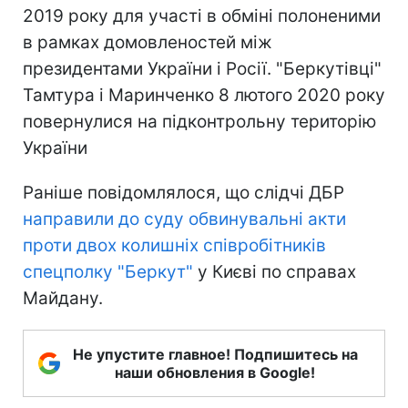
2019 року для участі в обміні полоненими
в рамках домовленостей між
президентами України і Росії. "Беркутівці"
Тамтура і Маринченко 8 лютого 2020 року
повернулися на підконтрольну територію
України
Раніше повідомлялося, що слідчі ДБР
направили до суду обвинувальні акти
проти двох колишніх співробітників
спецполку "Беркут"
у Києві по справах
Майдану.
Не упустите главное! Подпишитесь на
наши обновления в Google!