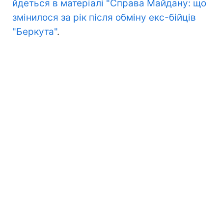
йдеться в матеріалі "Справа Майдану: що
змінилося за рік після обміну екс-бійців
"Беркута"
.