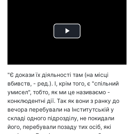
Play
Video
"Є докази їх діяльності там (на місці
вбивств, - ред.). І, крім того, є "спільний
умисел", тобто, як ми це називаємо -
конклюдентні дії. Так як вони з ранку до
вечора перебували на Інститутській у
складі одного підрозділу, не покидали
його, перебували позаду тих осіб, які