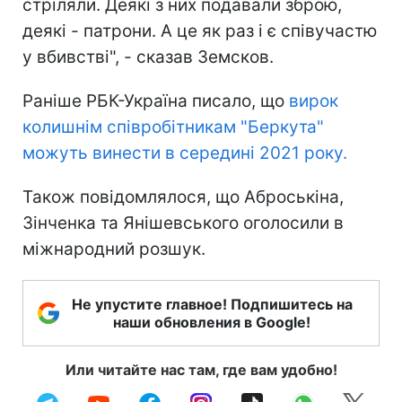
стріляли. Деякі з них подавали зброю,
деякі - патрони. А це як раз і є співучастю
у вбивстві", - сказав Земсков.
Раніше РБК-Україна писало, що
вирок
колишнім співробітникам "Беркута"
можуть винести в середині 2021 року.
Також повідомлялося, що Аброськіна,
Зінченка та Янішевського оголосили в
міжнародний розшук.
Не упустите главное! Подпишитесь на
наши обновления в Google!
Или читайте нас там, где вам удобно!