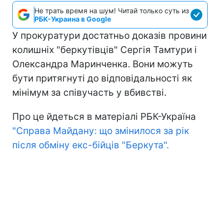
Не трать время на шум! Читай только суть из
РБК-Украина в Google
У прокуратури достатньо доказів провини
колишніх "беркутівців" Сергія Тамтури і
Олександра Маринченка. Вони можуть
бути притягнуті до відповідальності як
мінімум за співучасть у вбивстві.
Про це йдеться в матеріалі РБК-Україна
"Справа Майдану: що змінилося за рік
після обміну екс-бійців "Беркута".