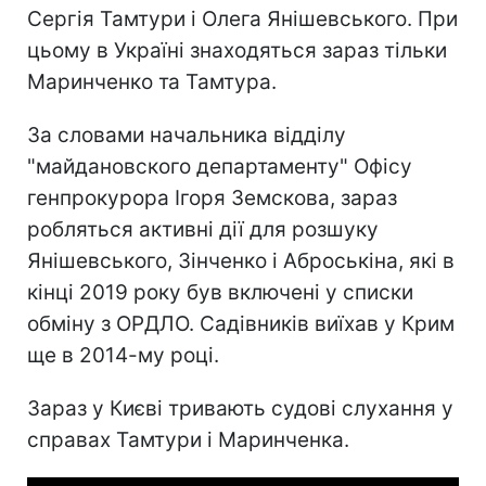
Сергія Тамтури і Олега Янішевського. При
цьому в Україні знаходяться зараз тільки
Маринченко та Тамтура.
За словами начальника відділу
"майдановского департаменту" Офісу
генпрокурора Ігоря Земскова, зараз
робляться активні дії для розшуку
Янішевського, Зінченко і Аброськіна, які в
кінці 2019 року був включені у списки
обміну з ОРДЛО. Садівників виїхав у Крим
ще в 2014-му році.
Зараз у Києві тривають судові слухання у
справах Тамтури і Маринченка.