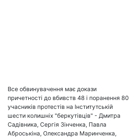
Все обвинувачення має докази
причетності до вбивств 48 і поранення 80
учасників протестів на Інститутській
шести колишніх "беркутівців" - Дмитра
Садівника, Сергія Зінченка, Павла
Аброськіна, Олександра Маринченка,