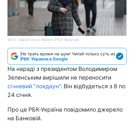
Фото: карантин в Україні (РБК-Україна)
Не трать время на шум! Читай только суть из
РБК-Украина в Google
На нараді з президентом Володимиром
Зеленським вирішили не переносити
січневий "локдаун"
. Він відбудеться з 8 по
24 січня.
Про це РБК-Україна повідомило джерело
на Банковій.