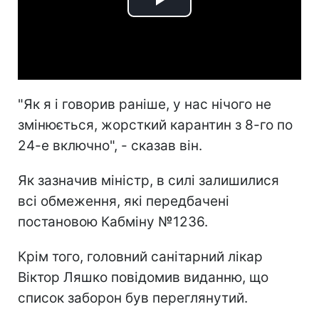
Play
Video
"Як я і говорив раніше, у нас нічого не
змінюється, жорсткий карантин з 8-го по
24-е включно", - сказав він.
Як зазначив міністр, в силі залишилися
всі обмеження, які передбачені
постановою Кабміну №1236.
Крім того, головний санітарний лікар
Віктор Ляшко повідомив виданню, що
список заборон був переглянутий.