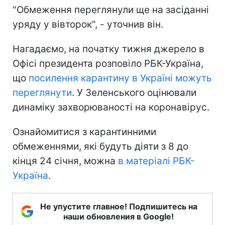
"Обмеження переглянули ще на засіданні
уряду у вівторок", - уточнив він.
Нагадаємо, на початку тижня джерело в
Офісі президента розповіло РБК-Україна,
що
посилення карантину в Україні можуть
переглянути
. У Зеленського оцінювали
динаміку захворюваності на коронавірус.
Ознайомитися з карантинними
обмеженнями, які будуть діяти з 8 до
кінця 24 січня, можна
в матеріалі РБК-
Україна
.
Не упустите главное! Подпишитесь на
наши обновления в Google!