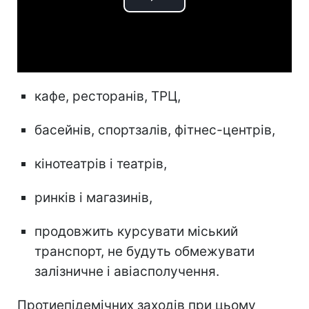
Play
Video
кафе, ресторанів, ТРЦ,
басейнів, спортзалів, фітнес-центрів,
кінотеатрів і театрів,
ринків і магазинів,
продовжить курсувати міський
транспорт, не будуть обмежувати
залізничне і авіасполучення.
Протиепідемічних заходів при цьому