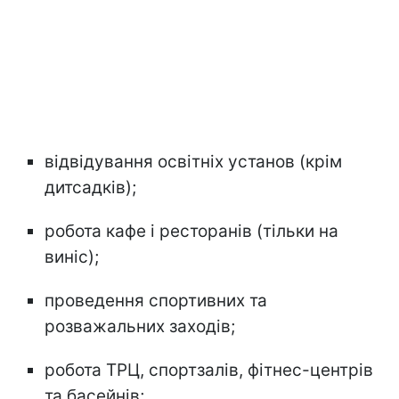
відвідування освітніх установ (крім
дитсадків);
робота кафе і ресторанів (тільки на
виніс);
проведення спортивних та
розважальних заходів;
робота ТРЦ, спортзалів, фітнес-центрів
та басейнів;