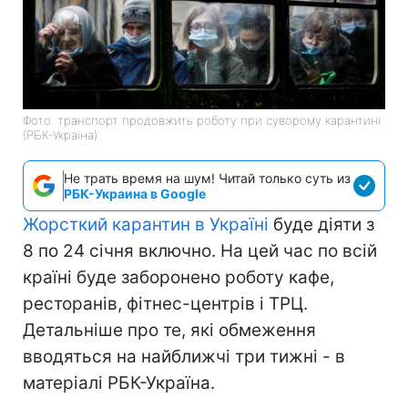
Фото: транспорт продовжить роботу при суворому карантині
(РБК-Україна)
Не трать время на шум! Читай только суть из
РБК-Украина в Google
Жорсткий карантин в Україні
буде діяти з
8 по 24 січня включно. На цей час по всій
країні буде заборонено роботу кафе,
ресторанів, фітнес-центрів і ТРЦ.
Детальніше про те, які обмеження
вводяться на найближчі три тижні - в
матеріалі РБК-Україна.