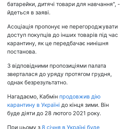
батарейки, дитячі товари для навчання", -
йдеться в заяві.
Асоціація пропонує не перегороджувати
доступ покупців до інших товарів під час
карантину, як це передбачає нинішня
постанова.
З відповідними пропозиціями палата
зверталася до уряду протягом грудня,
однак безрезультатно.
Нагадаємо, Кабмін
продовжив дію
карантину в Україні
до кінця зими. Він
буде діяти до 28 лютого 2021 року.
При цьому з
8 січня в Україні буде