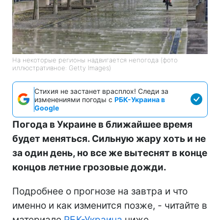
На некоторые регионы надвигается непогода (фото
иллюстративное: Getty Images)
Стихия не застанет врасплох! Следи за
изменениями погоды с
РБК-Украина в
Google
Погода в Украине в ближайшее время
будет меняться. Сильную жару хоть и не
за один день, но все же вытеснят в конце
концов летние грозовые дожди.
Подробнее о прогнозе на завтра и что
именно и как изменится позже, - читайте в
материале
РБК-Украина
ниже.