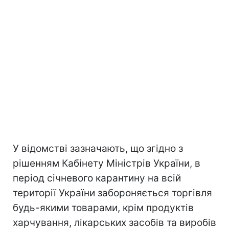
У відомстві зазначають, що згідно з
рішенням Кабінету Міністрів України, в
період січневого карантину на всій
території України забороняється торгівля
будь-якими товарами, крім продуктів
харчування, лікарських засобів та виробів