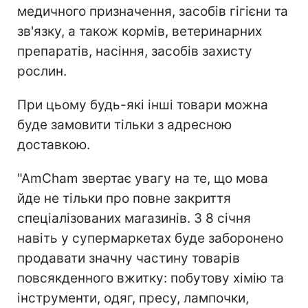
медичного призначення, засобів гігієни та
зв'язку, а також кормів, ветеринарних
препаратів, насіння, засобів захисту
рослин.
При цьому будь-які інші товари можна
буде замовити тільки з адресною
доставкою.
"AmCham звертає увагу на те, що мова
йде не тільки про повне закриття
спеціалізованих магазинів. З 8 січня
навіть у супермаркетах буде заборонено
продавати значну частину товарів
повсякденного вжитку: побутову хімію та
інструменти, одяг, пресу, лампочки,