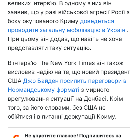
великих інтерв'ю. В одному з них він
заявив, що у разі військової агресії Росії з
боку окупованого Криму
доведеться
проводити загальну мобілізацію в Україні
.
При цьому він додав, що навіть не хоче
представляти таку ситуацію.
В інтерв'ю The New York Times він також
висловив надію на те, що новий президент
США
Джо Байден посилить переговори в
Нормандському форматі
з мирного
врегулювання ситуації на Донбасі. Крім
того, за його словами, без США не
обійтися і в питанні деокупації Криму.
Не упустите главное! Подпишитесь на