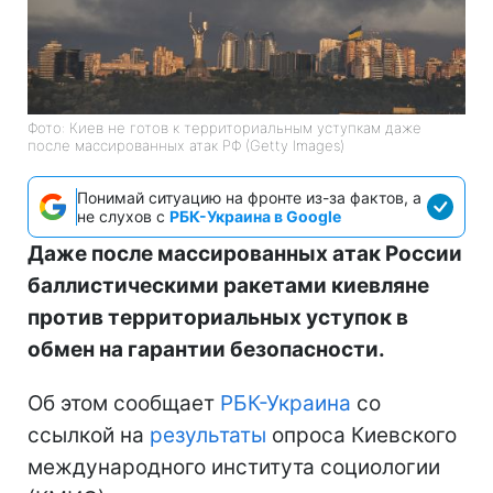
Фото: Киев не готов к территориальным уступкам даже
после массированных атак РФ (Getty Images)
Понимай ситуацию на фронте из-за фактов, а
не слухов с
РБК-Украина в Google
Даже после массированных атак России
баллистическими ракетами киевляне
против территориальных уступок в
обмен на гарантии безопасности.
Об этом сообщает
РБК-Украина
со
ссылкой на
результаты
опроса Киевского
международного института социологии