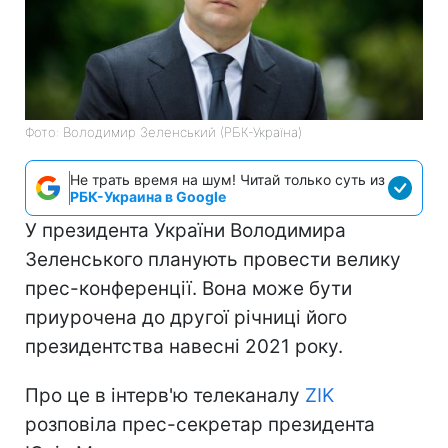
Фото: Володимир Зеленський (РБК-Україна)
Не трать время на шум! Читай только суть из
РБК-Украина в Google
У президента України Володимира
Зеленського планують провести велику
прес-конференції. Вона може бути
приурочена до другої річниці його
президентства навесні 2021 року.
Про це в інтерв'ю телеканалу
ZIK
розповіла прес-секретар президента