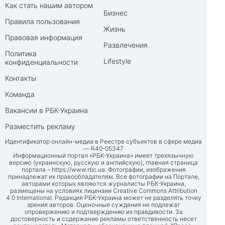
Как стать нашим автором
Бизнес
Правила пользования
Жизнь
Правовая информация
Развлечения
Политика
Lifestyle
конфиденциальности
Контакты
Команда
Вакансии в РБК-Украина
Разместить рекламу
Идентификатор онлайн-медиа в Реестре субъектов в сфере медиа
— R40-05347
Информационный портал «РБК-Украина» имеет трехязычную
версию (украинскую, русскую и английскую), главная страница
портала –
https://www.rbc.ua
. Фотографии, изображения
принадлежат их правообладателям. Все фотографии на Портале,
авторами которых являются журналисты РБК-Украина,
размещены на условиях лицензии Creative Commons Attribution
4.0 International. Редакция РБК-Украина может не разделять точку
зрения авторов. Оценочные суждения не подлежат
опровержению и подтверждению их правдивости. За
достоверность и содержание рекламы ответственность несет