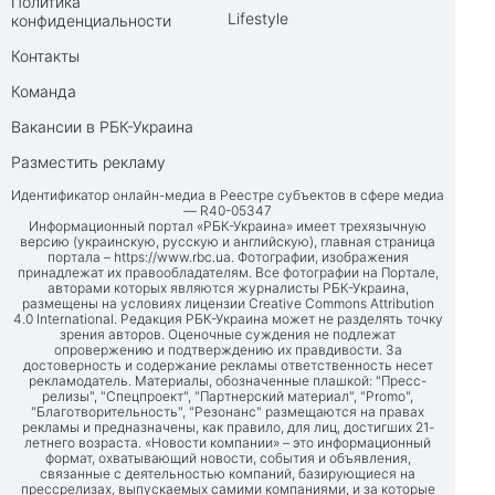
Политика
Lifestyle
конфиденциальности
Контакты
Команда
Вакансии в РБК-Украина
Разместить рекламу
Идентификатор онлайн-медиа в Реестре субъектов в сфере медиа
— R40-05347
Информационный портал «РБК-Украина» имеет трехязычную
версию (украинскую, русскую и английскую), главная страница
портала –
https://www.rbc.ua
. Фотографии, изображения
принадлежат их правообладателям. Все фотографии на Портале,
авторами которых являются журналисты РБК-Украина,
размещены на условиях лицензии Creative Commons Attribution
4.0 International. Редакция РБК-Украина может не разделять точку
зрения авторов. Оценочные суждения не подлежат
опровержению и подтверждению их правдивости. За
достоверность и содержание рекламы ответственность несет
рекламодатель. Материалы, обозначенные плашкой: "Пресс-
релизы", "Спецпроект", "Партнерский материал", "Promo",
"Благотворительность", "Резонанс" размещаются на правах
рекламы и предназначены, как правило, для лиц, достигших 21-
летнего возраста. «Новости компании» – это информационный
формат, охватывающий новости, события и объявления,
связанные с деятельностью компаний, базирующиеся на
прессрелизах, выпускаемых самими компаниями, и за которые