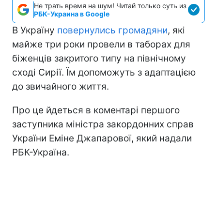
Не трать время на шум! Читай только суть из
РБК-Украина в Google
В Україну
повернулись громадяни
, які
майже три роки провели в таборах для
біженців закритого типу на північному
сході Сирії. Їм допоможуть з адаптацією
до звичайного життя.
Про це йдеться в коментарі першого
заступника міністра закордонних справ
України Еміне Джапарової, який надали
РБК-Україна.