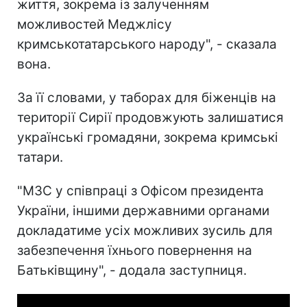
життя, зокрема із залученням
можливостей Меджлісу
кримськотатарського народу", - сказала
вона.
За її словами, у таборах для біженців на
території Сирії продовжують залишатися
українські громадяни, зокрема кримські
татари.
"МЗС у співпраці з Офісом президента
України, іншими державними органами
докладатиме усіх можливих зусиль для
забезпечення їхнього повернення на
Батьківщину", - додала заступниця.