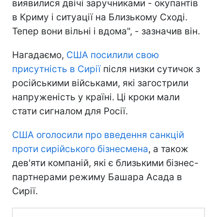
виявилися двічі заручниками - окупантів
в Криму і ситуації на Близькому Сході.
Тепер вони вільні і вдома", - зазначив він.
Нагадаємо,
США посилили свою
присутність в Сирії
після низки сутичок з
російськими військами, які загострили
напруженість у країні. Ці кроки мали
стати сигналом для Росії.
США оголосили про введення санкцій
проти сирійського бізнесмена
, а також
дев'яти компаній, які є близькими бізнес-
партнерами режиму Башара Асада в
Сирії.