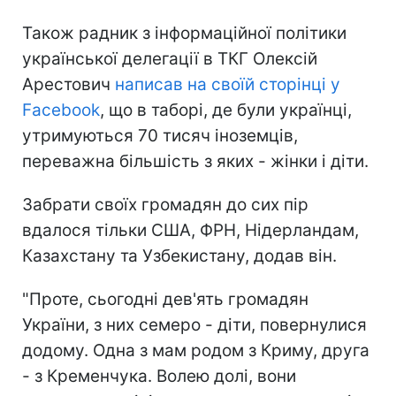
Також радник з інформаційної політики
української делегації в ТКГ Олексій
Арестович
написав на своїй сторінці у
Facebook
, що в таборі, де були українці,
утримуються 70 тисяч іноземців,
переважна більшість з яких - жінки і діти.
Забрати своїх громадян до сих пір
вдалося тільки США, ФРН, Нідерландам,
Казахстану та Узбекистану, додав він.
"Проте, сьогодні дев'ять громадян
України, з них семеро - діти, повернулися
додому. Одна з мам родом з Криму, друга
- з Кременчука. Волею долі, вони