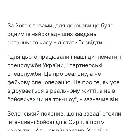
За його словами, для держави це було
одним із найскладніших завдань
останнього часу - дістати їх звідти.
"Для цього працювали і наші дипломати, і
спецслужби України, і партнерські
спецслужби. Це про реальну, а не
фейкову спецоперацію. Це про те, як усе
відбувається в реальному житті, а не в
бойовиках чи на ток-шоу", - зазначив він.
Зеленський пояснив, що на заваді стояли
інтенсивні бойові дії в Сирії, а потім
карантин. Але, як він заявив, Україна