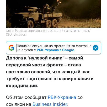
Фото: Рассказ сержанта о трудностях на пути на "ноль"
(GettyImages)
Понимай ситуацию на фронте из-за фактов, а
не слухов с
РБК-Украина в Google
Дорога к "нулевой линии" – самой
передовой части фронта – стала
настолько опасной, что каждый шаг
требует тщательного планирования и
координации.
Об этом сообщает
РБК-Украина
со
ссылкой на
Business Insider.