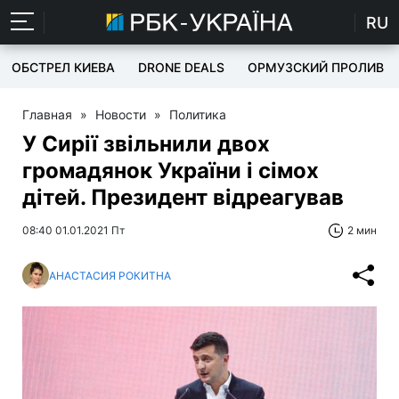
RU
ОБСТРЕЛ КИЕВА
DRONE DEALS
ОРМУЗСКИЙ ПРОЛИВ
Главная
»
Новости
»
Политика
У Сирії звільнили двох
громадянок України і сімох
дітей. Президент відреагував
08:40 01.01.2021 Пт
2 мин
АНАСТАСИЯ РОКИТНА