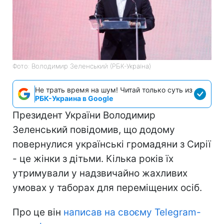
Фото: Володимир Зеленський (РБК-Україна)
Не трать время на шум! Читай только суть из
РБК-Украина в Google
Президент України Володимир
Зеленський повідомив, що додому
повернулися українські громадяни з Сирії
- це жінки з дітьми. Кілька років їх
утримували у надзвичайно жахливих
умовах у таборах для переміщених осіб.
Про це він
написав на своєму Telegram-