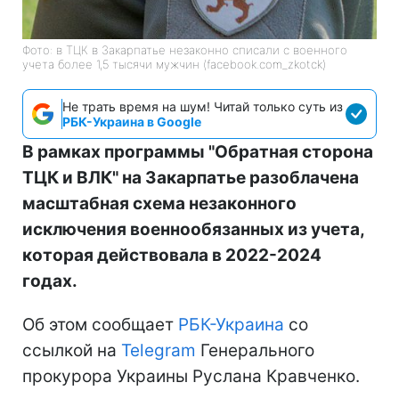
Фото: в ТЦК в Закарпатье незаконно списали с военного
учета более 1,5 тысячи мужчин (facebook.com_zkotck)
Не трать время на шум! Читай только суть из
РБК-Украина в Google
В рамках программы "Обратная сторона
ТЦК и ВЛК" на Закарпатье разоблачена
масштабная схема незаконного
исключения военнообязанных из учета,
которая действовала в 2022-2024
годах.
Об этом сообщает
РБК-Украина
со
ссылкой на
Telegram
Генерального
прокурора Украины Руслана Кравченко.