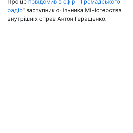
Про це
повідомив в ефірі "Громадського
радіо
" заступник очільника Міністерства
внутрішніх справ Антон Геращенко.