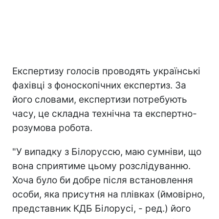
Експертизу голосів проводять українські
фахівці з фоноскопічних експертиз. За
його словами, експертизи потребують
часу, це складна технічна та експертно-
розумова робота.
"У випадку з Білоруссю, маю сумніви, що
вона сприятиме цьому розслідуванню.
Хоча було би добре після встановлення
особи, яка присутня на плівках (ймовірно,
представник КДБ Білорусі, - ред.) його