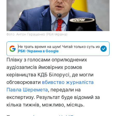
Фото: Антон Геращенко (РБК-Україна)
Не трать время на шум! Читай только суть из
РБК-Украина в Google
Плівку з голосами оприлюднених
аудіозаписів ймовірних розмов
керівництва КДБ Білорусі, де могли
обговорювати
вбивство журналіста
Павла Шеремета
, передали на
експертизу. Результат буде відомий за
кілька тижнів, можливо, місяць.