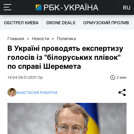
RU
ОБСТРЕЛ КИЕВА
DRONE DEALS
ОРМУЗСКИЙ ПРОЛИВ
Главная
»
Новости
»
Политика
В Україні проводять експертизу
голосів із "білоруських плівок"
по справі Шеремета
14:04 06.01.2021 Ср
2 мин
АНАСТАСИЯ РОКИТНА