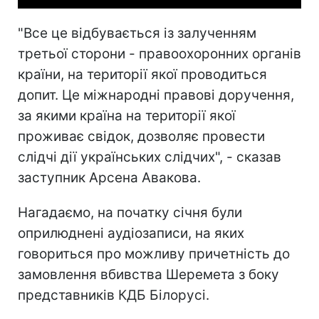
"Все це відбувається із залученням
третьої сторони - правоохоронних органів
країни, на території якої проводиться
допит. Це міжнародні правові доручення,
за якими країна на території якої
проживає свідок, дозволяє провести
слідчі дії українських слідчих", - сказав
заступник Арсена Авакова.
Нагадаємо, на початку січня були
оприлюднені аудіозаписи, на яких
говориться про можливу причетність до
замовлення вбивства Шеремета з боку
представників КДБ Білорусі.