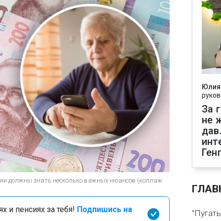
Юлия
руков
За 
не 
дав
инт
Ген
идии должны знать несколько важных нюансов (коллаж
ГЛАВ
х и пенсиях за тебя!
Подпишись на
"Пугать