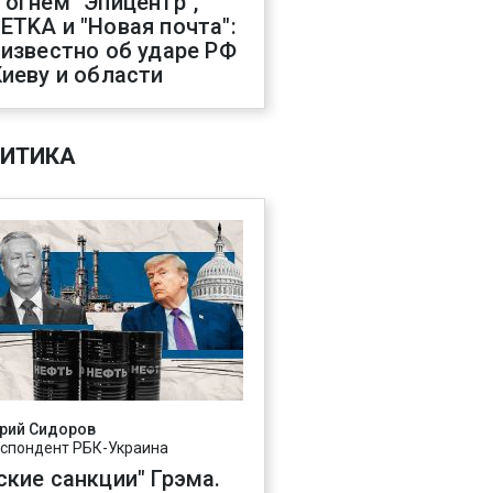
 огнем "Эпицентр",
ETKA и "Новая почта":
 известно об ударе РФ
Киеву и области
ИТИКА
рий Сидоров
спондент РБК-Украина
ские санкции" Грэма.