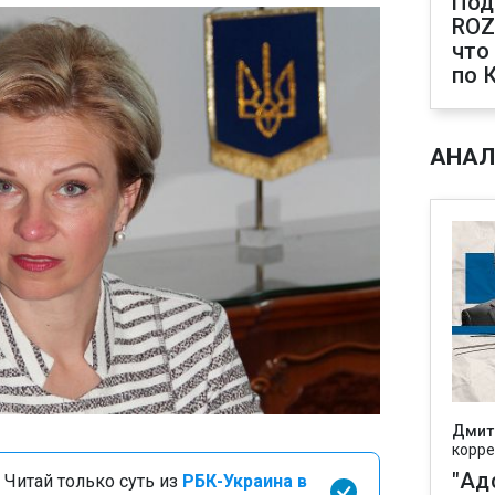
Под
ROZ
что
по 
АНАЛ
Дмит
корре
"Ад
 Читай только суть из
РБК-Украина в