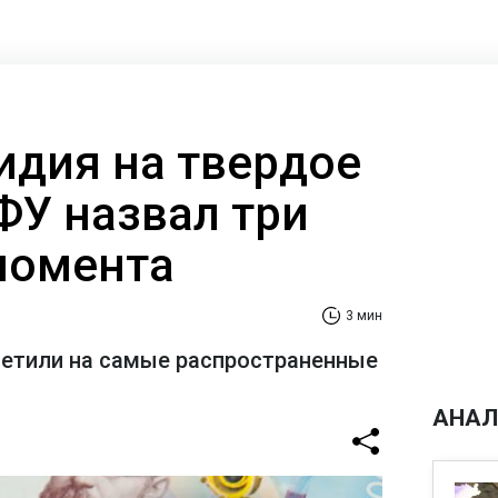
идия на твердое
ФУ назвал три
момента
3 мин
ветили на самые распространенные
АНАЛ