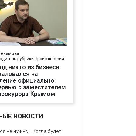
 Акимова
одитель рубрики Происшествия
год никто из бизнеса
жаловался на
ление официально:
ервью с заместителем
прокурора Крымом
НЫЕ НОВОСТИ
ся не нужно". Когда будет