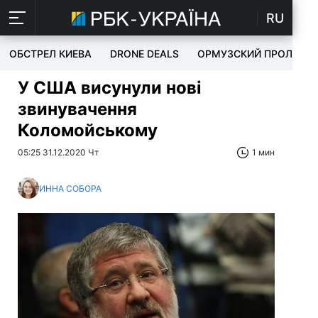
RU
ОБСТРЕЛ КИЕВА
DRONE DEALS
ОРМУЗСКИЙ ПРОЛИВ
У США висунули нові
звинувачення
Коломойському
05:25 31.12.2020 Чт
1 мин
ИННА СОБОРА