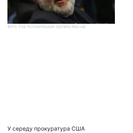
Фото: Ігор Коломойський (dynamo.kiev.ua)
У середу прокуратура США