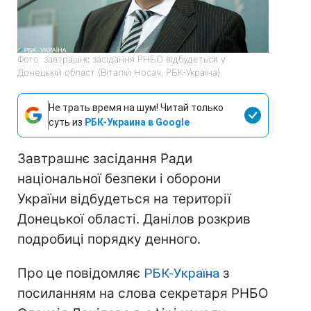
Фото: завтрашнє засідання РНБО відбудеться у
Донецькій област (Віталій Носач, РБК-Україна)
Не трать время на шум! Читай только
суть из
РБК-Украина в Google
Завтрашнє засідання Ради
національної безпеки і оборони
України відбудеться на території
Донецької області. Данілов розкрив
подробиці порядку денного.
Про це повідомляє
РБК-Україна
з
посиланням на слова секретаря РНБО