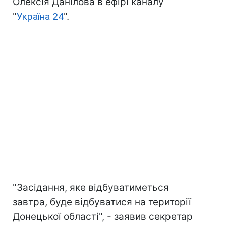
Олексія Данілова в ефірі каналу
"
Україна 24
".
"Засідання, яке відбуватиметься
завтра, буде відбуватися на території
Донецької області", - заявив секретар