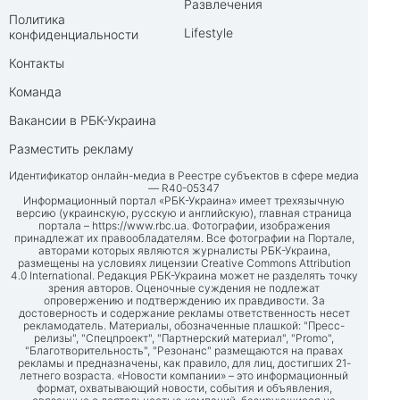
Развлечения
Политика
Lifestyle
конфиденциальности
Контакты
Команда
Вакансии в РБК-Украина
Разместить рекламу
Идентификатор онлайн-медиа в Реестре субъектов в сфере медиа
— R40-05347
Информационный портал «РБК-Украина» имеет трехязычную
версию (украинскую, русскую и английскую), главная страница
портала –
https://www.rbc.ua
. Фотографии, изображения
принадлежат их правообладателям. Все фотографии на Портале,
авторами которых являются журналисты РБК-Украина,
размещены на условиях лицензии Creative Commons Attribution
4.0 International. Редакция РБК-Украина может не разделять точку
зрения авторов. Оценочные суждения не подлежат
опровержению и подтверждению их правдивости. За
достоверность и содержание рекламы ответственность несет
рекламодатель. Материалы, обозначенные плашкой: "Пресс-
релизы", "Спецпроект", "Партнерский материал", "Promo",
"Благотворительность", "Резонанс" размещаются на правах
рекламы и предназначены, как правило, для лиц, достигших 21-
летнего возраста. «Новости компании» – это информационный
формат, охватывающий новости, события и объявления,