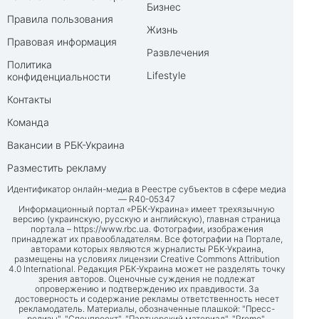
Бизнес
Правила пользования
Жизнь
Правовая информация
Развлечения
Политика
Lifestyle
конфиденциальности
Контакты
Команда
Вакансии в РБК-Украина
Разместить рекламу
Идентификатор онлайн-медиа в Реестре субъектов в сфере медиа
— R40-05347
Информационный портал «РБК-Украина» имеет трехязычную
версию (украинскую, русскую и английскую), главная страница
портала –
https://www.rbc.ua
. Фотографии, изображения
принадлежат их правообладателям. Все фотографии на Портале,
авторами которых являются журналисты РБК-Украина,
размещены на условиях лицензии Creative Commons Attribution
4.0 International. Редакция РБК-Украина может не разделять точку
зрения авторов. Оценочные суждения не подлежат
опровержению и подтверждению их правдивости. За
достоверность и содержание рекламы ответственность несет
рекламодатель. Материалы, обозначенные плашкой: "Пресс-
релизы", "Спецпроект", "Партнерский материал", "Promo",