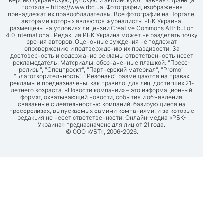
версию (украинскую, русскую и английскую), главная страница
портала –
https://www.rbc.ua
. Фотографии, изображения
принадлежат их правообладателям. Все фотографии на Портале,
авторами которых являются журналисты РБК-Украина,
размещены на условиях лицензии Creative Commons Attribution
4.0 International. Редакция РБК-Украина может не разделять точку
зрения авторов. Оценочные суждения не подлежат
опровержению и подтверждению их правдивости. За
достоверность и содержание рекламы ответственность несет
рекламодатель. Материалы, обозначенные плашкой: "Пресс-
релизы", "Спецпроект", "Партнерский материал", "Promo",
"Благотворительность", "Резонанс" размещаются на правах
рекламы и предназначены, как правило, для лиц, достигших 21-
летнего возраста. «Новости компании» – это информационный
формат, охватывающий новости, события и объявления,
связанные с деятельностью компаний, базирующиеся на
прессрелизах, выпускаемых самими компаниями, и за которые
редакция не несет ответственности. Онлайн-медиа «РБК-
Украина» предназначено для лиц от 21 года.
© ООО «УБТ», 2006-2026.