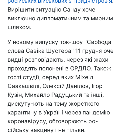
російських військових з Придністров'я
.
Вирішити ситуацію Санду хоче
виключно дипломатичним та мирним
шляхом.
У новому випуску ток-шоу "Свобода
слова Савіка Шустера" 11 грудня оче-
видці розповідають, через які жахи
проходять полонені в ОРДЛО. Також
гості студії, серед яких Міхеіл
Саакашвілі, Олексій Данілов, Ігор
Кузін, Михайло Радуцький та інші,
дискуту-ють на тему жорсткого
карантину в Україні через пандемію
коронавірусу, обговорюють ро-
сійську вакцину і не тільки.