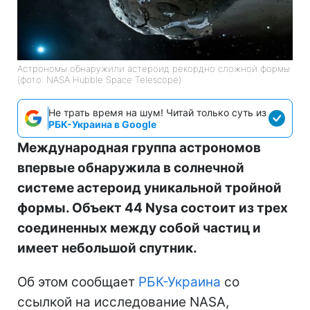
Астрономы обнаружили астероид рекордно сложной формы
(фото: NASA Hubble Space Telescope)
Не трать время на шум! Читай только суть из
РБК-Украина в Google
Международная группа астрономов
впервые обнаружила в солнечной
системе астероид уникальной тройной
формы. Объект 44 Nysa состоит из трех
соединенных между собой частиц и
имеет небольшой спутник.
Об этом сообщает
РБК-Украина
со
ссылкой на исследование NASA,