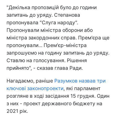
"Декілька пропозицій було до години
запитань до уряду. Степанова
пропонувала "Слуга народу".
Пропонували міністра оборони або
міністра закордонних справ. Прем'єра ще
пропонували... Прем'єр-міністра
запрошуємо на годину запитань до уряду.
Ставлю на голосування. Рішення
прийнято", - сказав глава Ради.
Нагадаємо, раніше
Разумков назвав три
ключові законопроекти
, які парламент
розгляне в ході засідання 15 грудня. Один
з них - проект державного бюджету на
2021 рік.