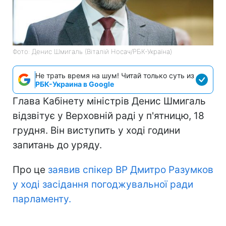
Фото: Денис Шмигаль (Віталій Носач/РБК-Україна)
Не трать время на шум! Читай только суть из
РБК-Украина в Google
Глава Кабінету міністрів Денис Шмигаль
відзвітує у Верховній раді у п'ятницю, 18
грудня. Він виступить у ході години
запитань до уряду.
Про це
заявив спікер ВР Дмитро Разумков
у ході засідання погоджувальної ради
парламенту.