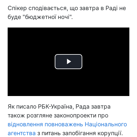
Спікер сподівається, що завтра в Раді не
буде "бюджетної ночі".
Play
Video
Як писало РБК-Україна, Рада завтра
також розгляне законопроекти про
відновлення повноважень Національного
агентства
з питань запобігання корупції.