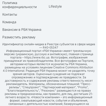
Политика
Lifestyle
конфиденциальности
Контакты
Команда
Вакансии в РБК-Украина
Разместить рекламу
Идентификатор онлайн-медиа в Реестре субъектов в сфере медиа
— R40-05347
Информационный портал «РБК-Украина» имеет трехязычную
версию (украинскую, русскую и английскую), главная страница
портала –
https://www.rbc.ua
. Фотографии, изображения
принадлежат их правообладателям. Все фотографии на Портале,
авторами которых являются журналисты РБК-Украина,
размещены на условиях лицензии Creative Commons Attribution
4.0 International. Редакция РБК-Украина может не разделять точку
зрения авторов. Оценочные суждения не подлежат
опровержению и подтверждению их правдивости. За
достоверность и содержание рекламы ответственность несет
рекламодатель. Материалы, обозначенные плашкой: "Пресс-
релизы", "Спецпроект", "Партнерский материал", "Promo",
"Благотворительность", "Резонанс" размещаются на правах
рекламы и предназначены, как правило, для лиц, достигших 21-
летнего возраста. «Новости компании» – это информационный
формат, охватывающий новости, события и объявления,
связанные с деятельностью компаний, базирующиеся на