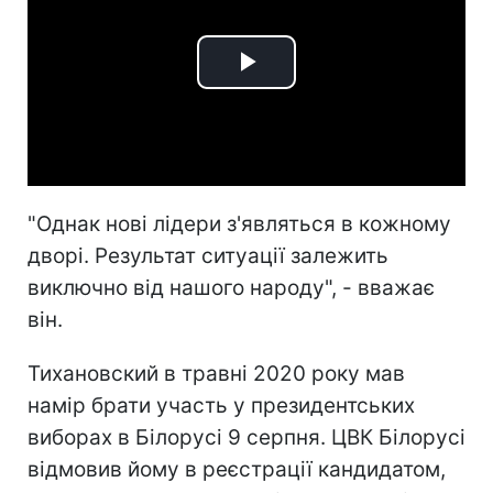
Play
Video
"Однак нові лідери з'являться в кожному
дворі. Результат ситуації залежить
виключно від нашого народу", - вважає
він.
Тихановский в травні 2020 року мав
намір брати участь у президентських
виборах в Білорусі 9 серпня. ЦВК Білорусі
відмовив йому в реєстрації кандидатом,