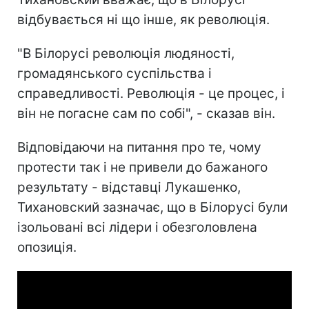
відбувається ні що інше, як революція.
"В Білорусі революція людяності,
громадянського суспільства і
справедливості. Революція - це процес, і
він не погасне сам по собі", - сказав він.
Відповідаючи на питання про те, чому
протести так і не привели до бажаного
результату - відставці Лукашенко,
Тихановский зазначає, що в Білорусі були
ізольовані всі лідери і обезголовлена
опозиція.