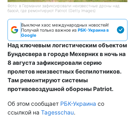
Фото: в Германии зафиксировали неизвестные дроны над
базой, где ремонтируют Patriot (Getty Images)
Выключи хаос международных новостей!
Получай только важное из
РБК-Украина в
Google
Над ключевым логистическим объектом
Бундесвера в городе Мехерних в ночь на
8 августа зафиксировали серию
пролетов неизвестных беспилотников.
Там ремонтируют системы
противовоздушной обороны Patriot.
Об этом сообщает
РБК-Украина
со
ссылкой на
Tagesschau
.