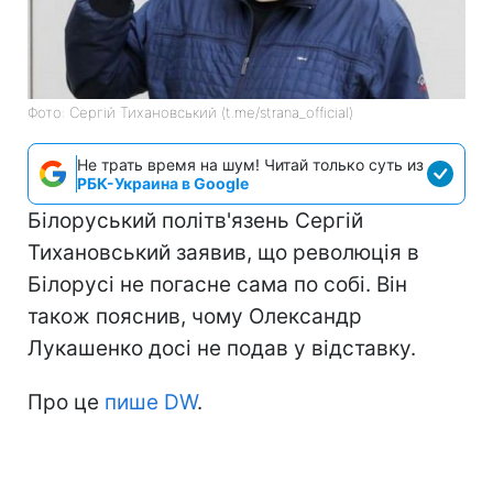
Фото: Сергій Тихановський (t.me/strana_official)
Не трать время на шум! Читай только суть из
РБК-Украина в Google
Білоруський політв'язень Сергій
Тихановський заявив, що революція в
Білорусі не погасне сама по собі. Він
також пояснив, чому Олександр
Лукашенко досі не подав у відставку.
Про це
пише DW
.