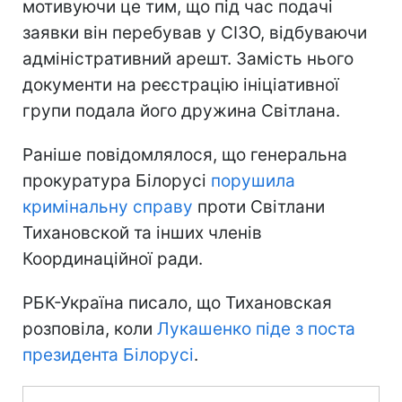
мотивуючи це тим, що під час подачі
заявки він перебував у СІЗО, відбуваючи
адміністративний арешт. Замість нього
документи на реєстрацію ініціативної
групи подала його дружина Світлана.
Раніше повідомлялося, що генеральна
прокуратура Білорусі
порушила
кримінальну справу
проти Світлани
Тихановской та інших членів
Координаційної ради.
РБК-Україна писало, що Тихановская
розповіла, коли
Лукашенко піде з поста
президента Білорусі
.