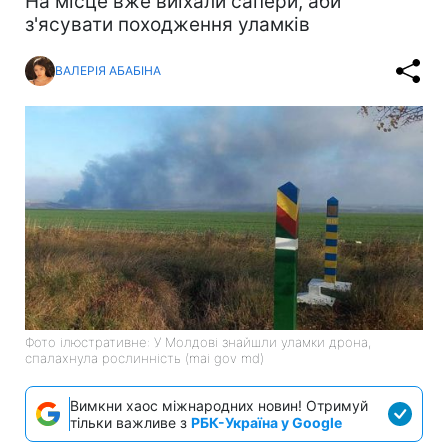
На місце вже виїхали сапери, аби
з'ясувати походження уламків
ВАЛЕРІЯ АБАБІНА
Фото ілюстративне: У Молдові знайшли уламки дрона,
спалахнула рослинність (mai gov md)
Вимкни хаос міжнародних новин! Отримуй
тільки важливе з
РБК-Україна у Google