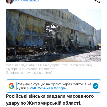
МАРІЯ НАУМЕНКО
Фото: наслідки атаки РФ на підприємство "Кромберг енд
Шуберт" у Житомирській області
(facebook.com/vitaliy.bunechko)
Розумій ситуацію на фронті через факти, а не
чутки з
РБК-Україна у Google
Російські війська завдали масованого
удару по Житомирській області.