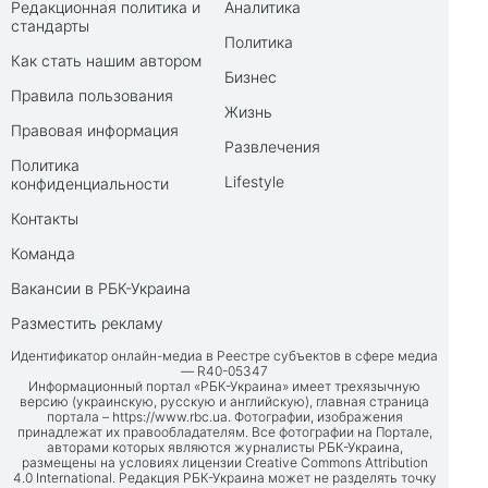
Редакционная политика и
Аналитика
стандарты
Политика
Как стать нашим автором
Бизнес
Правила пользования
Жизнь
Правовая информация
Развлечения
Политика
Lifestyle
конфиденциальности
Контакты
Команда
Вакансии в РБК-Украина
Разместить рекламу
Идентификатор онлайн-медиа в Реестре субъектов в сфере медиа
— R40-05347
Информационный портал «РБК-Украина» имеет трехязычную
версию (украинскую, русскую и английскую), главная страница
портала –
https://www.rbc.ua
. Фотографии, изображения
принадлежат их правообладателям. Все фотографии на Портале,
авторами которых являются журналисты РБК-Украина,
размещены на условиях лицензии Creative Commons Attribution
4.0 International. Редакция РБК-Украина может не разделять точку