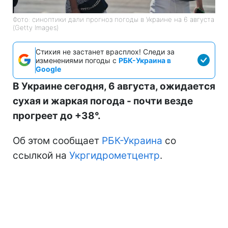
Фото: синоптики дали прогноз погоды в Украине на 6 августа
(Getty Images)
Стихия не застанет врасплох! Следи за
изменениями погоды с
РБК-Украина в
Google
В Украине сегодня, 6 августа, ожидается
сухая и жаркая погода - почти везде
прогреет до +38°.
Об этом сообщает
РБК-Украина
со
ссылкой на
Укргидрометцентр
.