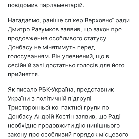
повідомив парламентарій.
Нагадаємо, раніше спікер Верховної ради
Дмитро Разумков заявив, що закон про
продовження особливого статусу
Донбасу не мінятимуть перед
голосуванням. Він упевнений, що в
сесійній залі достатньо голосів для його
прийняття.
Як писало РБК-Україна, представник
України в політичній підгрупі
Тристоронньої контактної групи по
Донбасу Андрій Костін заявив, що Раді
необхідно продовжити дію нинішнього
закону про особливий порядок місцевого