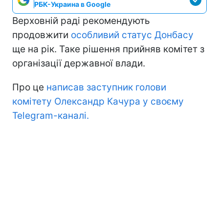
РБК-Украина в Google
Верховній раді рекомендують
продовжити
особливий статус Донбасу
ще на рік. Таке рішення прийняв комітет з
організації державної влади.
Про це
написав заступник голови
комітету Олександр Качура у своєму
Telegram-каналі.