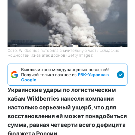
Фото: Wildberries потеряла значительную часть складских
мощностей из-за атак дронов (Getty Images)
Выключи хаос международных новостей!
Получай только важное из
РБК-Украина в
Google
Украинские удары по логистическим
хабам Wildberries нанесли компании
настолько серьезный ущерб, что для
восстановления ей может понадобиться
сумма, равная четверти всего дефицита
бюджета России.