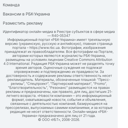
Команда
Вакансии в РБК-Украина
Разместить рекламу
Идентификатор онлайн-медиа в Реестре субъектов в сфере медиа
— R40-05347
Информационный портал «РБК-Украина» имеет трехязычную
версию (украинскую, русскую и английскую), главная страница
портала –
https://www.rbc.ua
. Фотографии, изображения
принадлежат их правообладателям. Все фотографии на Портале,
авторами которых являются журналисты РБК-Украина,
размещены на условиях лицензии Creative Commons Attribution
4.0 International. Редакция РБК-Украина может не разделять точку
зрения авторов. Оценочные суждения не подлежат
опровержению и подтверждению их правдивости. За
достоверность и содержание рекламы ответственность несет
рекламодатель. Материалы, обозначенные плашкой: "Пресс-
релизы", "Спецпроект", "Партнерский материал", "Promo",
"Благотворительность", "Резонанс" размещаются на правах
рекламы и предназначены, как правило, для лиц, достигших 21-
летнего возраста. «Новости компании» – это информационный
формат, охватывающий новости, события и объявления,
связанные с деятельностью компаний, базирующиеся на
прессрелизах, выпускаемых самими компаниями, и за которые
редакция не несет ответственности. Онлайн-медиа «РБК-
Украина» предназначено для лиц от 21 года.
© ООО «УБТ», 2006-2026.