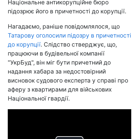
Національне антикорупційне бюро
підозрює його в причетності до корупції.
Нагадаємо, раніше повідомлялося, що
Татарову оголосили підозру в причетності
до корупції
. Слідство стверджує, що,
працюючи в будівельної компанії
"УкрБуд", він міг бути причетний до
надання хабара за недостовірний
висновок судового експерта у справі про
аферу з квартирами для військових
Національної гвардії.