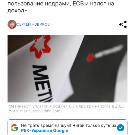
пользование недрами, ЕСВ и налог на
доходы
СЕРГЕЙ НОВИКОВ
"Метинвест" уплатил в бюджет 8,2 млрд грн налогов в 2026
(фото: metinvestholding.com)
Не трать время на шум! Читай только суть из
РБК-Украина в Google