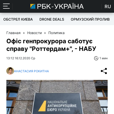
RU
ОБСТРЕЛ КИЕВА
DRONE DEALS
ОРМУЗСКИЙ ПРОЛИВ
Главная
»
Новости
»
Политика
Офіс генпрокурора саботує
справу "Роттердам+", - НАБУ
13:12 16.12.2020 Ср
1 мин
АНАСТАСИЯ РОКИТНА