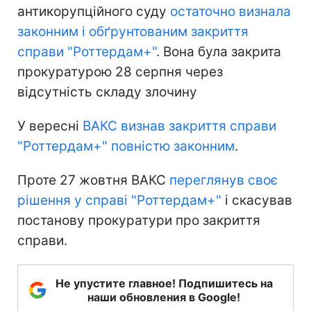
антикорупційного суду
остаточно визнала
законним і обґрунтованим закриття
справи "Роттердам+"
. Вона була закрита
прокуратурою 28 серпня через
відсутність складу злочину
У вересні
ВАКС визнав закриття справи
"Роттердам+" повністю законним
.
Проте 27 жовтня ВАКС
переглянув своє
рішення у справі "Роттердам+"
і скасував
постанову прокуратури про закриття
справи.
Не упустите главное! Подпишитесь на
наши обновления в Google!