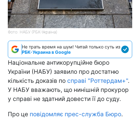
Фото: НАБУ (РБК-Україна)
Не трать время на шум! Читай только суть из
РБК-Украина в Google
Національне антикорупційне бюро
України (НАБУ) заявило про достатню
кількість доказів по
справі "Роттердам+"
.
У НАБУ вважають, що нинішній прокурор
у справі не здатний довести її до суду.
Про це
повідомляє прес-служба Бюро
.