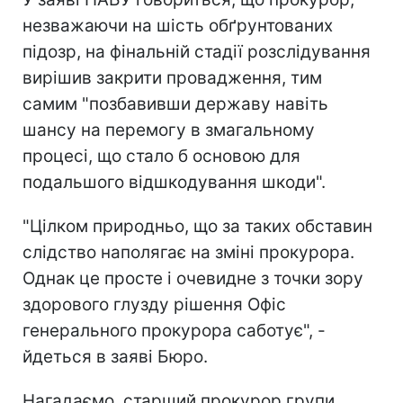
незважаючи на шість обґрунтованих
підозр, на фінальній стадії розслідування
вирішив закрити провадження, тим
самим "позбавивши державу навіть
шансу на перемогу в змагальному
процесі, що стало б основою для
подальшого відшкодування шкоди".
"Цілком природньо, що за таких обставин
слідство наполягає на зміні прокурора.
Однак це просте і очевидне з точки зору
здорового глузду рішення Офіс
генерального прокурора саботує", -
йдеться в заяві Бюро.
Нагадаємо, старший прокурор групи