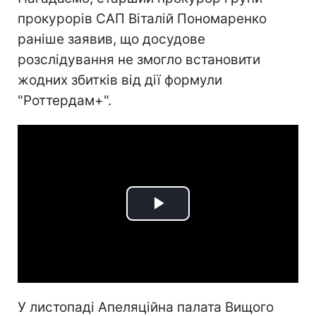
прокурорів САП Віталій Пономаренко
раніше заявив, що досудове
розслідування не змогло встановити
жодних збитків від дії формули
"Роттердам+".
Play
Video
У листопаді Апеляційна палата Вищого