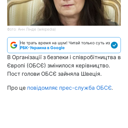
Фото: Анн Лінде (wikipedia)
Не трать время на шум! Читай только суть из
РБК-Украина в Google
В Організації з безпеки і співробітництва в
Європі (ОБСЄ) змінилося керівництво.
Пост голови ОБСЄ зайняла Швеція.
Про це
повідомляє прес-служба ОБСЄ
.