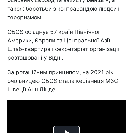
основних свобод та захисту меншин, а
також боротьби з контрабандою людей і
тероризмом.
ОБСЄ об'єднує 57 країн Північної
Америки, Європи та Центральної Азії.
Штаб-квартира і секретаріат організації
розташовані у Відні.
За ротаційним принципом, на 2021 рік
очільницею ОБСЄ стала керівниця МЗС
Швеції Анн Лінде.