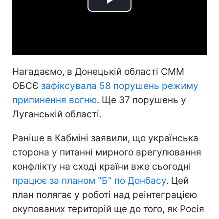
Play
Video
Нагадаємо, в Донецькій області СММ
ОБСЄ
зафіксувала 58 порушень режиму
припинення вогню
. Ще 37 порушень у
Луганській області.
Раніше в Кабміні заявили, що українська
сторона у питанні мирного врегулювання
конфлікту на сході країни вже сьогодні
працює за планом "Б" по Донбасу
. Цей
план полягає у роботі над реінтеграцією
окупованих територій ще до того, як Росія