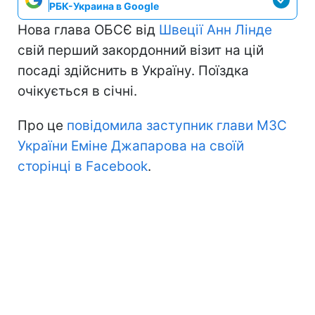
РБК-Украина в Google
Нова глава ОБСЄ від
Швеції Анн Лінде
свій перший закордонний візит на цій
посаді здійснить в Україну. Поїздка
очікується в січні.
Про це
повідомила заступник глави МЗС
України Еміне Джапарова на своїй
сторінці в Facebook
.