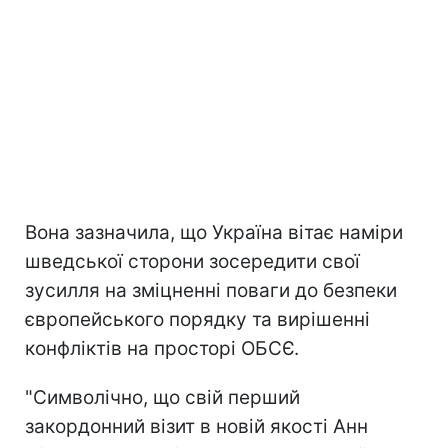
Вона зазначила, що Україна вітає наміри
шведської сторони зосередити свої
зусилля на зміцненні поваги до безпеки
європейського порядку та вирішенні
конфліктів на просторі ОБСЄ.
"Символічно, що свій перший
закордонний візит в новій якості Анн