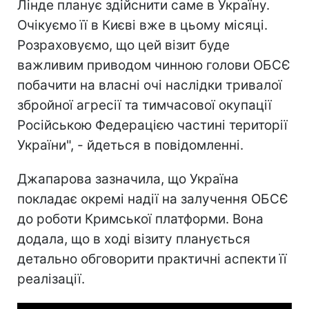
Лінде планує здійснити саме в Україну.
Очікуємо її в Києві вже в цьому місяці.
Розраховуємо, що цей візит буде
важливим приводом чинною голови ОБСЄ
побачити на власні очі наслідки тривалої
збройної агресії та тимчасової окупації
Російською Федерацією частині території
України", - йдеться в повідомленні.
Джапарова зазначила, що Україна
покладає окремі надії на залучення ОБСЄ
до роботи Кримської платформи. Вона
додала, що в ході візиту планується
детально обговорити практичні аспекти її
реалізації.