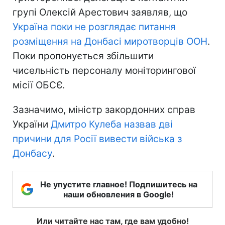
групі Олексій Арестович заявляв, що
Україна поки не розглядає питання
розміщення на Донбасі миротворців ООН
.
Поки пропонується збільшити
чисельність персоналу моніторингової
місії ОБСЄ.
Зазначимо, міністр закордонних справ
України
Дмитро Кулеба назвав дві
причини для Росії вивести війська з
Донбасу
.
Не упустите главное! Подпишитесь на
наши обновления в Google!
Или читайте нас там, где вам удобно!