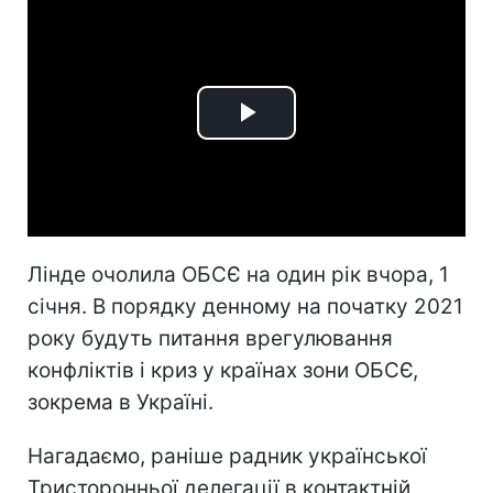
Play
Video
Лінде очолила ОБСЄ на один рік вчора, 1
січня. В порядку денному на початку 2021
року будуть питання врегулювання
конфліктів і криз у країнах зони ОБСЄ,
зокрема в Україні.
Нагадаємо, раніше радник української
Тристоронньої делегації в контактній