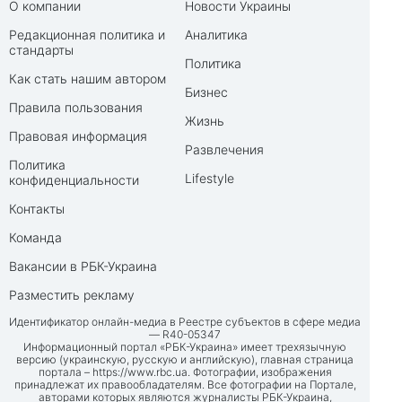
О компании
Новости Украины
Редакционная политика и
Аналитика
стандарты
Политика
Как стать нашим автором
Бизнес
Правила пользования
Жизнь
Правовая информация
Развлечения
Политика
Lifestyle
конфиденциальности
Контакты
Команда
Вакансии в РБК-Украина
Разместить рекламу
Идентификатор онлайн-медиа в Реестре субъектов в сфере медиа
— R40-05347
Информационный портал «РБК-Украина» имеет трехязычную
версию (украинскую, русскую и английскую), главная страница
портала –
https://www.rbc.ua
. Фотографии, изображения
принадлежат их правообладателям. Все фотографии на Портале,
авторами которых являются журналисты РБК-Украина,