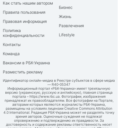
Как стать нашим автором
Бизнес
Правила пользования
Жизнь
Правовая информация
Развлечения
Политика
Lifestyle
конфиденциальности
Контакты
Команда
Вакансии в РБК-Украина
Разместить рекламу
Идентификатор онлайн-медиа в Реестре субъектов в сфере медиа
— R40-05347
Информационный портал «РБК-Украина» имеет трехязычную
версию (украинскую, русскую и английскую), главная страница
портала –
https://www.rbc.ua
. Фотографии, изображения
принадлежат их правообладателям. Все фотографии на Портале,
авторами которых являются журналисты РБК-Украина,
размещены на условиях лицензии Creative Commons Attribution
4.0 International. Редакция РБК-Украина может не разделять точку
зрения авторов. Оценочные суждения не подлежат
опровержению и подтверждению их правдивости. За
достоверность и содержание рекламы ответственность несет