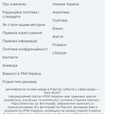
Про компанію
Новини України
Редакційна політика і
Аналітика
стандарти
Політика
Як стати нашим автором
Бізнес
Правила користування
Життя
Правова інформація
Розваги
Політика конфіденційності
Lifestyle
Контакти
Команда
Вакансії в РБК-Україна
Розмістити рекламу
Ідентифікатор онлайн-медіа в Реєстрі суб’єктів у сфері медіа —
R40-05347
Інформаційний портал «РБК-Україна» має тримовну версію
(українську, російську та англійську), головна сторінка порталу -
https://www.rbc.ua
. Фотографії, зображення належать їх
правовласникам. Всі фотографії на Порталі, авторами яких є
журналісти «РБК-Україна», розміщені на умовах ліцензії Creative