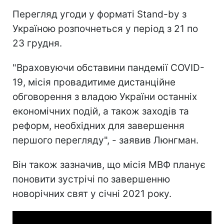
Перегляд угоди у форматі Stand-by з
Україною розпочнеться у період з 21 по
23 грудня.
"Враховуючи обставини пандемії COVID-
19, місія провадитиме дистанційне
обговорення з владою України останніх
економічних подій, а також заходів та
реформ, необхідних для завершення
першого перегляду", - заявив Люнгман.
Він також зазначив, що місія МВФ планує
поновити зустрічі по завершенню
новорічних свят у січні 2021 року.