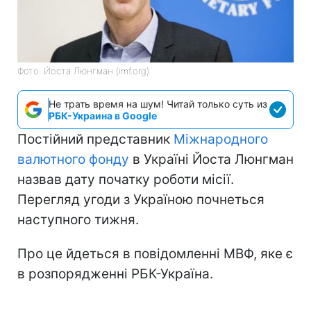
Фото: Йоста Люнгман (imf.org)
Не трать время на шум! Читай только суть из
РБК-Украина в Google
Постійний представник
Міжнародного
валютного фонду
в Україні Йоста Люнгман
назвав дату початку роботи місії.
Перегляд угоди з Україною почнеться
наступного тижня.
Про це йдеться в повідомленні МВФ, яке є
в розпорядженні РБК-Україна.