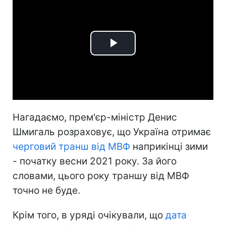
Play
Video
Нагадаємо, прем'єр-міністр Денис
Шмигаль розраховує, що Україна отримає
черговий транш від МВФ
наприкінці зими
- початку весни 2021 року. За його
словами, цього року траншу від МВФ
точно не буде.
Крім того, в уряді очікували, що
дата