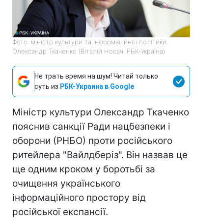
Фото: міністр культури та інформаційної політики
Олександр Ткаченко (Віталій Носач, РБК-Україна)
Не трать время на шум! Читай только
суть из
РБК-Украина в Google
Міністр культури Олександр Ткаченко
пояснив санкції Ради нацбезпеки і
оборони (РНБО) проти російського
ритейлера "Вайлдберіз". Він назвав це
ще одним кроком у боротьбі за
очищення українського
інформаційного простору від
російської експансії.