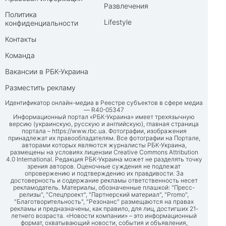
Развлечения
Политика
Lifestyle
конфиденциальности
Контакты
Команда
Вакансии в РБК-Украина
Разместить рекламу
Идентификатор онлайн-медиа в Реестре субъектов в сфере медиа
— R40-05347
Информационный портал «РБК-Украина» имеет трехязычную
версию (украинскую, русскую и английскую), главная страница
портала –
https://www.rbc.ua
. Фотографии, изображения
принадлежат их правообладателям. Все фотографии на Портале,
авторами которых являются журналисты РБК-Украина,
размещены на условиях лицензии Creative Commons Attribution
4.0 International. Редакция РБК-Украина может не разделять точку
зрения авторов. Оценочные суждения не подлежат
опровержению и подтверждению их правдивости. За
достоверность и содержание рекламы ответственность несет
рекламодатель. Материалы, обозначенные плашкой: "Пресс-
релизы", "Спецпроект", "Партнерский материал", "Promo",
"Благотворительность", "Резонанс" размещаются на правах
рекламы и предназначены, как правило, для лиц, достигших 21-
летнего возраста. «Новости компании» – это информационный
формат, охватывающий новости, события и объявления,