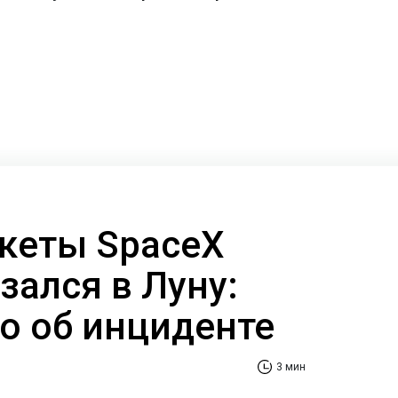
кеты SpaceX
езался в Луну:
но об инциденте
3 мин