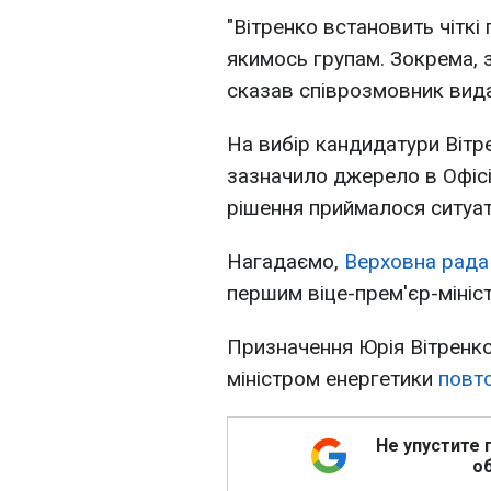
"Вітренко встановить чіткі
якимось групам. Зокрема, з
сказав співрозмовник вид
На вибір кандидатури Вітре
зазначило джерело в Офісі
рішення приймалося ситуат
Нагадаємо,
Верховна рада
першим віце-прем'єр-мініст
Призначення Юрія Вітренко
міністром енергетики
повто
Не упустите 
об