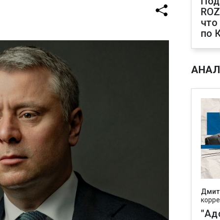
Под
ROZ
что
по 
АНАЛ
Дмит
корре
"Ад