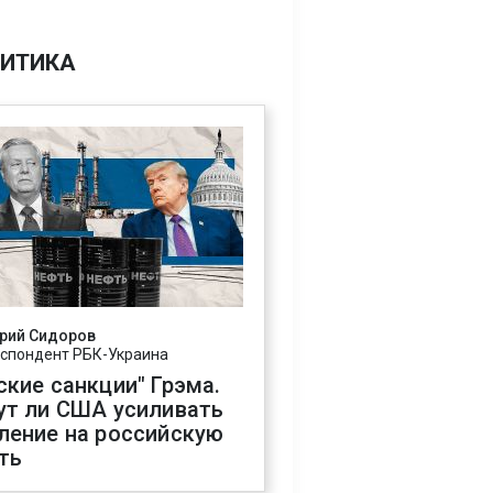
ИТИКА
рий Сидоров
спондент РБК-Украина
ские санкции" Грэма.
ут ли США усиливать
ление на российскую
ть