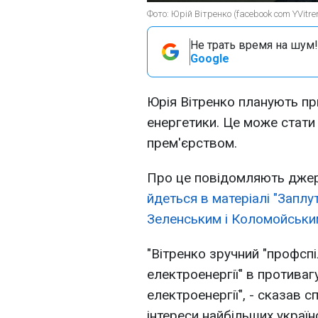
Фото: Юрій Вітренко (facebook com YVitre
Не трать время на шум!
Google
Юрія Вітренко планують пр
енергетики. Це може стат
прем'єрством.
Про це повідомляють джере
йдеться в матеріалі "Заплу
Зеленським і Коломойськи
"Вітренко зручний "профсп
електроенергії" в противаг
електроенергії", - сказав 
інтереси найбільших українс