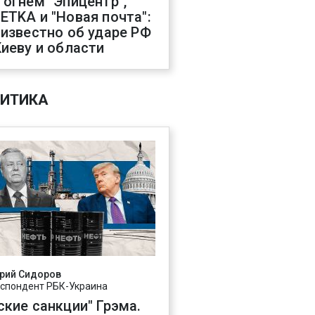
 огнем "Эпицентр",
ETKA и "Новая почта":
 известно об ударе РФ
Киеву и области
ИТИКА
рий Сидоров
спондент РБК-Украина
ские санкции" Грэма.