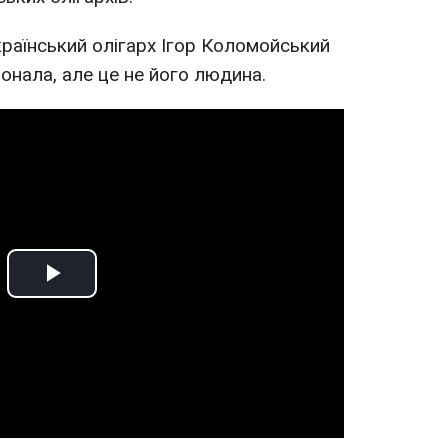
раїнський олігарх Ігор Коломойський
онала, але це не його людина.
Play
Video