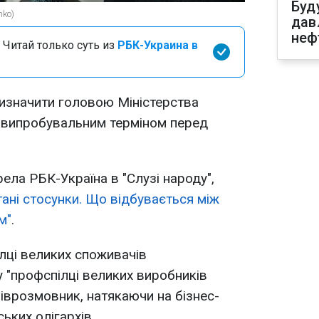
Буд
nko)
дав
неф
 Читай только суть из
РБК-Украина в
изначити головою Міністерства
и випробувальним терміном перед
ла РБК-Україна в "Слузі народу",
тані стосунки. Що відбувається між
м"
.
ілці великих споживачів
у "профспілці великих виробників
співрозмовник, натякаючи на бізнес-
ьких олігархів.