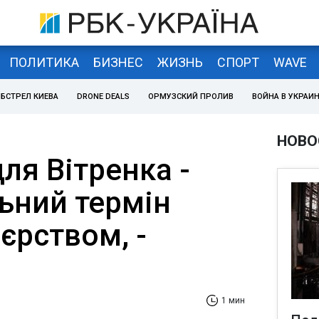
ПОЛИТИКА
БИЗНЕС
ЖИЗНЬ
СПОРТ
WAVE
БСТРЕЛ КИЕВА
DRONE DEALS
ОРМУЗСКИЙ ПРОЛИВ
ВОЙНА В УКРАИ
НОВО
ля Вітренка -
ьний термін
єрством, -
1 мин