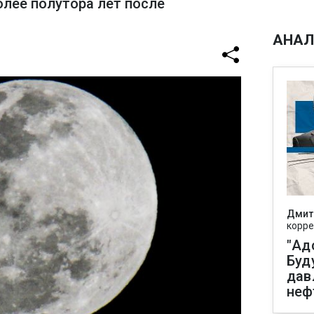
олее полутора лет после
АНАЛ
Дмит
корре
"Ад
Буд
дав
неф