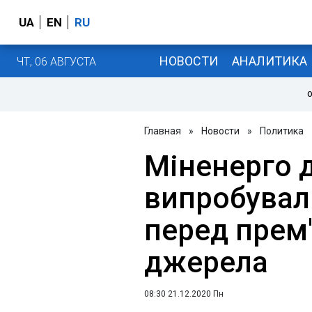
UA
EN
RU
НОВОСТИ
АНАЛИТИКА
ЧТ, 06 АВГУСТА
О
Главная
»
Новости
»
Политика
Міненерго д
випробувал
перед прем'
джерела
08:30 21.12.2020 Пн