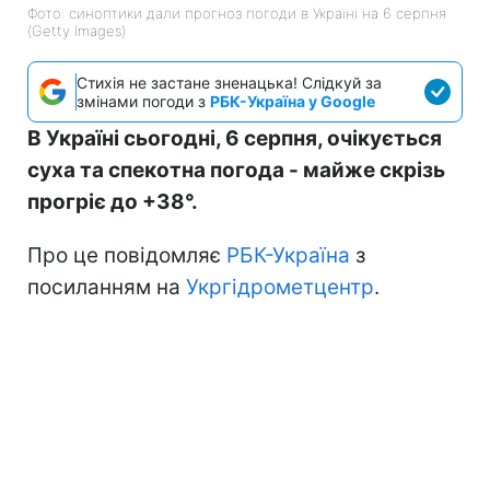
Фото: синоптики дали прогноз погоди в Україні на 6 серпня
(Getty Images)
Стихія не застане зненацька! Слідкуй за
змінами погоди з
РБК-Україна у Google
В Україні сьогодні, 6 серпня, очікується
суха та спекотна погода - майже скрізь
прогріє до +38°.
Про це повідомляє
РБК-Україна
з
посиланням на
Укргідрометцентр
.