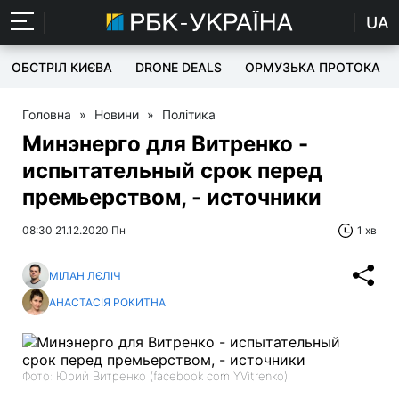
UA
ОБСТРІЛ КИЄВА
DRONE DEALS
ОРМУЗЬКА ПРОТОКА
Головна
»
Новини
»
Політика
Минэнерго для Витренко -
испытательный срок перед
премьерством, - источники
08:30 21.12.2020 Пн
1 хв
МІЛАН ЛЄЛІЧ
АНАСТАСІЯ РОКИТНА
Фото: Юрий Витренко (facebook com YVitrenko)