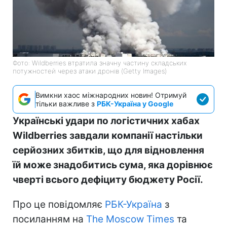
Фото: Wildberries втратила значну частину складських
потужностей через атаки дронів (Getty Images)
Вимкни хаос міжнародних новин! Отримуй
тільки важливе з
РБК-Україна у Google
Українські удари по логістичних хабах
Wildberries завдали компанії настільки
серйозних збитків, що для відновлення
їй може знадобитись сума, яка дорівнює
чверті всього дефіциту бюджету Росії.
Про це повідомляє
РБК-Україна
з
посиланням на
The Moscow Times
та