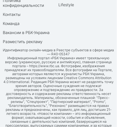
Политика
Lifestyle
конфиденциальности
Контакты
Команда
Вакансии в РБК-Украина
Разместить рекламу
Идентификатор онлайн-медиа в Реестре субъектов в сфере медиа
— R40-05347
Информационный портал «РБК-Украина» имеет трехязычную
версию (украинскую, русскую и английскую), главная страница
портала –
https://www.rbc.ua
. Фотографии, изображения
принадлежат их правообладателям. Все фотографии на Портале,
авторами которых являются журналисты РБК-Украина,
размещены на условиях лицензии Creative Commons Attribution
4.0 International. Редакция РБК-Украина может не разделять точку
зрения авторов. Оценочные суждения не подлежат
опровержению и подтверждению их правдивости. За
достоверность и содержание рекламы ответственность несет
рекламодатель. Материалы, обозначенные плашкой: "Пресс-
релизы", "Спецпроект", "Партнерский материал", "Promo",
"Благотворительность", "Резонанс" размещаются на правах
рекламы и предназначены, как правило, для лиц, достигших 21-
летнего возраста. «Новости компании» – это информационный
формат, охватывающий новости, события и объявления,
связанные с деятельностью компаний, базирующиеся на
прессрелизах, выпускаемых самими компаниями, и за которые