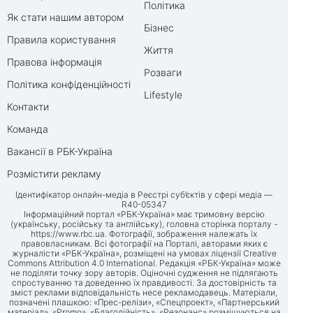
Політика
Як стати нашим автором
Бізнес
Правила користування
Життя
Правова інформація
Розваги
Політика конфіденційності
Lifestyle
Контакти
Команда
Вакансії в РБК-Україна
Розмістити рекламу
Ідентифікатор онлайн-медіа в Реєстрі суб’єктів у сфері медіа —
R40-05347
Інформаційний портал «РБК-Україна» має тримовну версію
(українську, російську та англійську), головна сторінка порталу -
https://www.rbc.ua
. Фотографії, зображення належать їх
правовласникам. Всі фотографії на Порталі, авторами яких є
журналісти «РБК-Україна», розміщені на умовах ліцензії Creative
Commons Attribution 4.0 International. Редакція «РБК-Україна» може
не поділяти точку зору авторів. Оціночні судження не підлягають
спростуванню та доведенню їх правдивості. За достовірність та
зміст реклами відповідальність несе рекламодавець. Матеріали,
позначені плашкою: «Прес-релізи», «Спецпроект», «Партнерський
матеріал», «Promo», «Благодійність», «Резонанс» розміщуються на