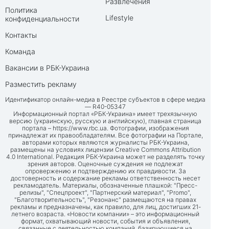
Развлечения
Политика
Lifestyle
конфиденциальности
Контакты
Команда
Вакансии в РБК-Украина
Разместить рекламу
Идентификатор онлайн-медиа в Реестре субъектов в сфере медиа
— R40-05347
Информационный портал «РБК-Украина» имеет трехязычную
версию (украинскую, русскую и английскую), главная страница
портала –
https://www.rbc.ua
. Фотографии, изображения
принадлежат их правообладателям. Все фотографии на Портале,
авторами которых являются журналисты РБК-Украина,
размещены на условиях лицензии Creative Commons Attribution
4.0 International. Редакция РБК-Украина может не разделять точку
зрения авторов. Оценочные суждения не подлежат
опровержению и подтверждению их правдивости. За
достоверность и содержание рекламы ответственность несет
рекламодатель. Материалы, обозначенные плашкой: "Пресс-
релизы", "Спецпроект", "Партнерский материал", "Promo",
"Благотворительность", "Резонанс" размещаются на правах
рекламы и предназначены, как правило, для лиц, достигших 21-
летнего возраста. «Новости компании» – это информационный
формат, охватывающий новости, события и объявления,
связанные с деятельностью компаний, базирующиеся на