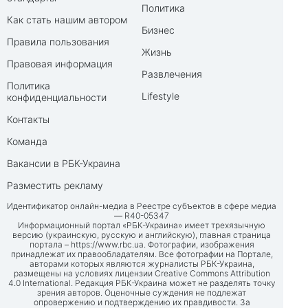
Политика
Как стать нашим автором
Бизнес
Правила пользования
Жизнь
Правовая информация
Развлечения
Политика
Lifestyle
конфиденциальности
Контакты
Команда
Вакансии в РБК-Украина
Разместить рекламу
Идентификатор онлайн-медиа в Реестре субъектов в сфере медиа
— R40-05347
Информационный портал «РБК-Украина» имеет трехязычную
версию (украинскую, русскую и английскую), главная страница
портала –
https://www.rbc.ua
. Фотографии, изображения
принадлежат их правообладателям. Все фотографии на Портале,
авторами которых являются журналисты РБК-Украина,
размещены на условиях лицензии Creative Commons Attribution
4.0 International. Редакция РБК-Украина может не разделять точку
зрения авторов. Оценочные суждения не подлежат
опровержению и подтверждению их правдивости. За