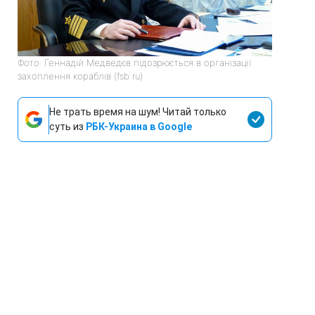
Фото: Геннадій Медведєв підозрюється в організації
захоплення кораблів (fsb ru)
Не трать время на шум! Читай только
суть из
РБК-Украина в Google