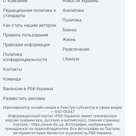
О компании
Новости Украины
Редакционная политика и
Аналитика
стандарты
Политика
Как стать нашим автором
Бизнес
Правила пользования
Жизнь
Правовая информация
Развлечения
Политика
Lifestyle
конфиденциальности
Контакты
Команда
Вакансии в РБК-Украина
Разместить рекламу
Идентификатор онлайн-медиа в Реестре субъектов в сфере медиа
— R40-05347
Информационный портал «РБК-Украина» имеет трехязычную
версию (украинскую, русскую и английскую), главная страница
портала –
https://www.rbc.ua
. Фотографии, изображения
принадлежат их правообладателям. Все фотографии на Портале,
авторами которых являются журналисты РБК-Украина,