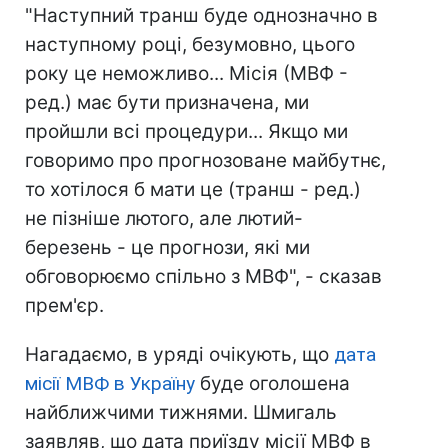
"Наступний транш буде однозначно в
наступному році, безумовно, цього
року це неможливо... Місія (МВФ -
ред.) має бути призначена, ми
пройшли всі процедури... Якщо ми
говоримо про прогнозоване майбутнє,
то хотілося б мати це (транш - ред.)
не пізніше лютого, але лютий-
березень - це прогнози, які ми
обговорюємо спільно з МВФ", - сказав
прем'єр.
Нагадаємо, в уряді очікують, що
дата
місії МВФ в Україну
буде оголошена
найближчими тижнями. Шмигаль
заявляв, що дата приїзду місії МВФ в