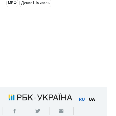
МВФ
Денис Шмигаль
RU
|
UA