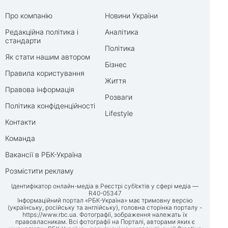
Про компанію
Новини України
Редакційна політика і
Аналітика
стандарти
Політика
Як стати нашим автором
Бізнес
Правила користування
Життя
Правова інформація
Розваги
Політика конфіденційності
Lifestyle
Контакти
Команда
Вакансії в РБК-Україна
Розмістити рекламу
Ідентифікатор онлайн-медіа в Реєстрі суб’єктів у сфері медіа —
R40-05347
Інформаційний портал «РБК-Україна» має тримовну версію
(українську, російську та англійську), головна сторінка порталу -
https://www.rbc.ua
. Фотографії, зображення належать їх
правовласникам. Всі фотографії на Порталі, авторами яких є