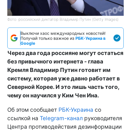
Фото: российский диктатор Владимир Путин (Getty Images)
Выключи хаос международных новостей!
Получай только важное из
РБК-Украина в
Google
Через два года россияне могут остаться
без привычного интернета - глава
Кремля Владимир Путин готовит им
систему, которая уже давно работает в
Северной Корее. И это лишь часть того,
чему он научился у Ким Чен Ина.
Об этом сообщает
РБК-Украина
со
ссылкой на
Telegram-канал
руководителя
Центра противодействия дезинформации