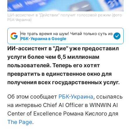
ШИ-ассистент в "Действии" получит голосовой режим (фото:
РБК-Украина)
Не трать время на шум! Читай только суть из
РБК-Украина в Google
ИИ-ассистент в "Дие" уже предоставил
услуги более чем 6,5 миллионам
пользователей. Теперь его хотят
превратить в единственное окно для
получения всех государственных услуг.
Об этом сообщает
РБК-Украина
, ссылаясь
на интервью Chief AI Officer в WINWIN AI
Center of Excellence Романа Кислого для
The Page
.