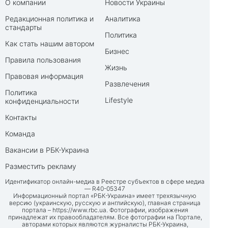
О компании
Новости Украины
Редакционная политика и
Аналитика
стандарты
Политика
Как стать нашим автором
Бизнес
Правила пользования
Жизнь
Правовая информация
Развлечения
Политика
Lifestyle
конфиденциальности
Контакты
Команда
Вакансии в РБК-Украина
Разместить рекламу
Идентификатор онлайн-медиа в Реестре субъектов в сфере медиа
— R40-05347
Информационный портал «РБК-Украина» имеет трехязычную
версию (украинскую, русскую и английскую), главная страница
портала –
https://www.rbc.ua
. Фотографии, изображения
принадлежат их правообладателям. Все фотографии на Портале,
авторами которых являются журналисты РБК-Украина,