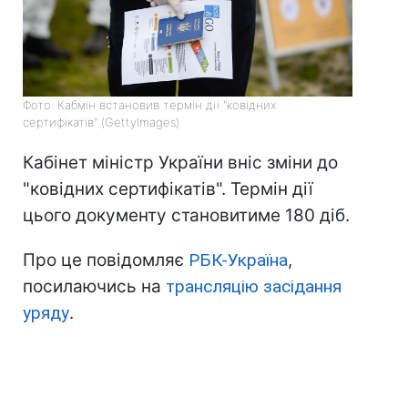
Фото: Кабмін встановив термін дії "ковідних
сертифікатів" (GettyImages)
Кабінет міністр України вніс зміни до
"ковідних сертифікатів". Термін дії
цього документу становитиме 180 діб.
Про це повідомляє
РБК-Україна
,
посилаючись на
трансляцію засідання
уряду
.