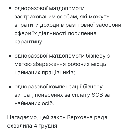
одноразової матдопомоги
застрахованим особам, які можуть
втратити доходи в разі повної заборони
сфери їх діяльності посилення
карантину;
одноразової матдопомоги бізнесу з
метою збереження робочих місць
найманих працівників;
одноразової компенсації бізнесу
витрат, понесених за сплату ЄСВ за
найманих осіб.
Нагадаємо, цей закон Верховна рада
схвалила 4 грудня.