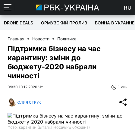
RU
DRONE DEALS
ОРМУЗСКИЙ ПРОЛИВ
ВОЙНА В УКРАИНЕ
Главная
»
Новости
»
Политика
Підтримка бізнесу на час
карантину: зміни до
бюджету-2020 набрали
чинності
09:30 10.12.2020 Чт
1 мин
ЮЛИЯ СТРУК
Фото: карантин (Віталій Носач/РБК-Україна)