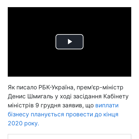
Play
Video
Як писало РБК-Україна, прем'єр-міністр
Денис Шмигаль у ході засідання Кабінету
міністрів 9 грудня заявив, що
виплати
бізнесу планується провести до кінця
2020 року.