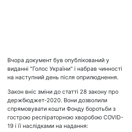
Вчора документ був опублікований у
виданні "Голос України" і набрав чинності
на наступний день після оприлюднення.
Закон вніс зміни до статті 28 закону про
держбюджет-2020. Вони дозволили
спрямовувати кошти Фонду боротьби з
гострою респіраторною хворобою COVID-
19 і її наслідками на надання: