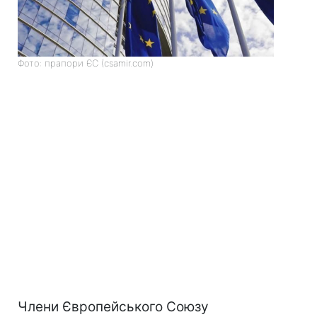
Фото: прапори ЄС (csamir.com)
Члени Європейського Союзу