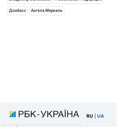
Донбасс
Ангела Меркель
RU
|
UA