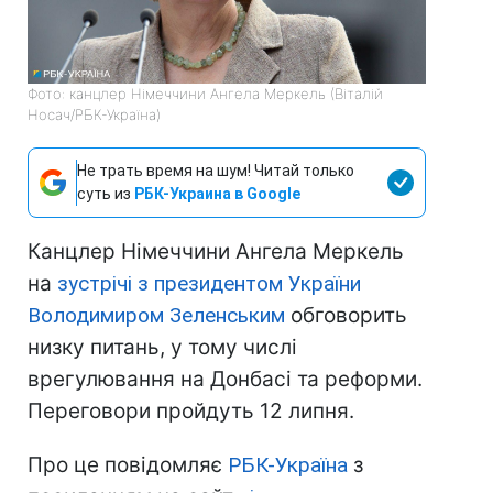
Фото: канцлер Німеччини Ангела Меркель (Віталій
Носач/РБК-Україна)
Не трать время на шум! Читай только
суть из
РБК-Украина в Google
Канцлер Німеччини Ангела Меркель
на
зустрічі з президентом України
Володимиром Зеленським
обговорить
низку питань, у тому числі
врегулювання на Донбасі та реформи.
Переговори пройдуть 12 липня.
Про це повідомляє
РБК-Україна
з