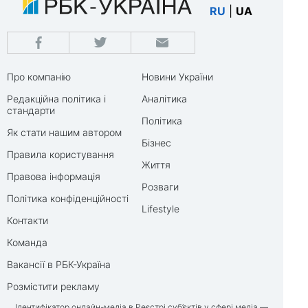
RU
|
UA
Про компанію
Новини України
Редакційна політика і
Аналітика
стандарти
Політика
Як стати нашим автором
Бізнес
Правила користування
Життя
Правова інформація
Розваги
Політика конфіденційності
Lifestyle
Контакти
Команда
Вакансії в РБК-Україна
Розмістити рекламу
Ідентифікатор онлайн-медіа в Реєстрі суб’єктів у сфері медіа —