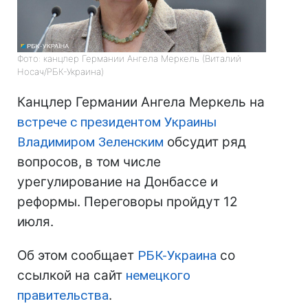
Фото: канцлер Германии Ангела Меркель (Виталий
Носач/РБК-Украина)
Канцлер Германии Ангела Меркель на
встрече с президентом Украины
Владимиром Зеленским
обсудит ряд
вопросов, в том числе
урегулирование на Донбассе и
реформы. Переговоры пройдут 12
июля.
Об этом сообщает
РБК-Украина
со
ссылкой на сайт
немецкого
правительства
.