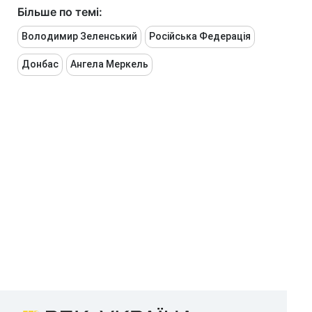
Більше по темі:
Володимир Зеленський
Російська Федерація
Донбас
Ангела Меркель