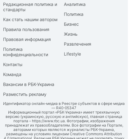
Редакционная политика и
Аналитика
стандарты
Политика
Как стать нашим автором
Бизнес
Правила пользования
Жизнь
Правовая информация
Развлечения
Политика
Lifestyle
конфиденциальности
Контакты
Команда
Вакансии в РБК-Украина
Разместить рекламу
Идентификатор онлайн-медиа в Реестре субъектов в сфере медиа
— R40-05347
Информационный портал «РБК-Украина» имеет трехязычную
версию (украинскую, русскую и английскую), главная страница
портала –
https://www.rbc.ua
. Фотографии, изображения
принадлежат их правообладателям. Все фотографии на Портале,
авторами которых являются журналисты РБК-Украина,
размещены на условиях лицензии Creative Commons Attribution
4.0 International. Редакция РБК-Украина может не разделять точку