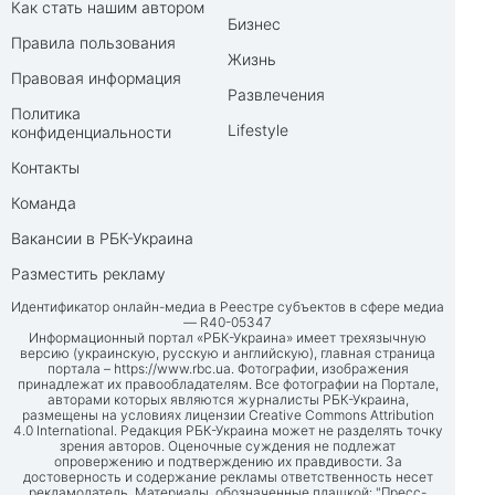
Как стать нашим автором
Бизнес
Правила пользования
Жизнь
Правовая информация
Развлечения
Политика
Lifestyle
конфиденциальности
Контакты
Команда
Вакансии в РБК-Украина
Разместить рекламу
Идентификатор онлайн-медиа в Реестре субъектов в сфере медиа
— R40-05347
Информационный портал «РБК-Украина» имеет трехязычную
версию (украинскую, русскую и английскую), главная страница
портала –
https://www.rbc.ua
. Фотографии, изображения
принадлежат их правообладателям. Все фотографии на Портале,
авторами которых являются журналисты РБК-Украина,
размещены на условиях лицензии Creative Commons Attribution
4.0 International. Редакция РБК-Украина может не разделять точку
зрения авторов. Оценочные суждения не подлежат
опровержению и подтверждению их правдивости. За
достоверность и содержание рекламы ответственность несет
рекламодатель. Материалы, обозначенные плашкой: "Пресс-