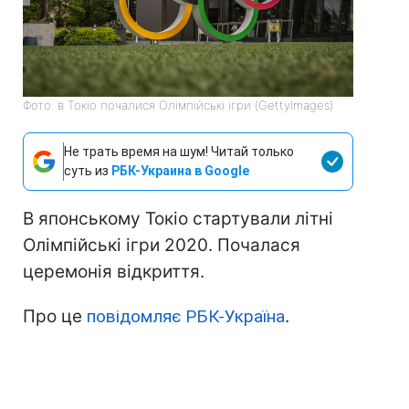
Фото: в Токіо почалися Олімпійські ігри (GettyImages)
Не трать время на шум! Читай только
суть из
РБК-Украина в Google
В японському Токіо стартували літні
Олімпійські ігри 2020. Почалася
церемонія відкриття.
Про це
повідомляє РБК-Україна
.