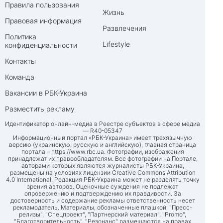
Правила пользования
Жизнь
Правовая информация
Развлечения
Политика
Lifestyle
конфиденциальности
Контакты
Команда
Вакансии в РБК-Украина
Разместить рекламу
Идентификатор онлайн-медиа в Реестре субъектов в сфере медиа
— R40-05347
Информационный портал «РБК-Украина» имеет трехязычную
версию (украинскую, русскую и английскую), главная страница
портала –
https://www.rbc.ua
. Фотографии, изображения
принадлежат их правообладателям. Все фотографии на Портале,
авторами которых являются журналисты РБК-Украина,
размещены на условиях лицензии Creative Commons Attribution
4.0 International. Редакция РБК-Украина может не разделять точку
зрения авторов. Оценочные суждения не подлежат
опровержению и подтверждению их правдивости. За
достоверность и содержание рекламы ответственность несет
рекламодатель. Материалы, обозначенные плашкой: "Пресс-
релизы", "Спецпроект", "Партнерский материал", "Promo",
"Благотворительность", "Резонанс" размещаются на правах